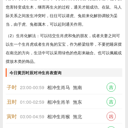
危害转变成生木，继而再生火的过程，通关才能成功。在鼠、马人
际关系之间发生冲突时，往往可以请虎、兔前来化解协调较为妥
当，由于虎、兔都属木，可以起到通关作用。
（2）生肖化解法：可以结交生肖虎和兔的朋友，或者夫妻之间可
以生一个生肖虎或者生肖兔的宝宝，作为桥梁纽带，不要把睡床摆
在南北的方向，生活中可以采用绿色的色彩来融合。也可以佩戴或
摆放木类的饰品。
今日黄历时辰对冲生肖表查询
子时
吉
23:00-00:59
相冲生肖马
煞南
丑时
吉
01:00-02:59
相冲生肖羊
煞东
寅时
凶
03:00-04:59
相冲生肖猴
煞北