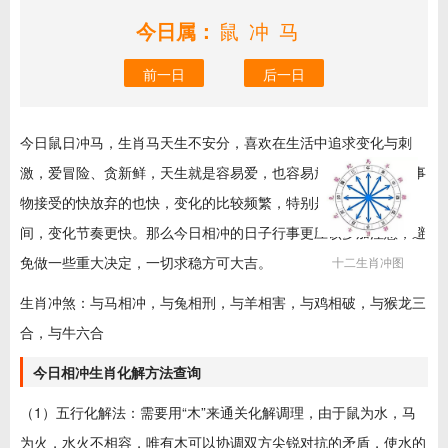
今日属：
鼠冲马
前一日
后一日
今日鼠日冲马，生肖马天生不安分，喜欢在生活中追求变化与刺
激，爱冒险、贪新鲜，天生就是容易爱，也容易放弃的人，对新事
物接受的快放弃的也快，变化的比较频繁，特别是在不如意的时
间，变化节奏更快。那么今日相冲的日子行事更应该多加注意，避
免做一些重大决定，一切求稳方可大吉。
十二生肖冲图
生肖冲煞：与马相冲，与兔相刑，与羊相害，与鸡相破，与猴龙三
合，与牛六合
今日相冲生肖化解方法查询
（1）五行化解法：需要用“木”来通关化解调理，由于鼠为水，马
为火，水火不相容，唯有木可以协调双方尖锐对抗的矛盾，使水的