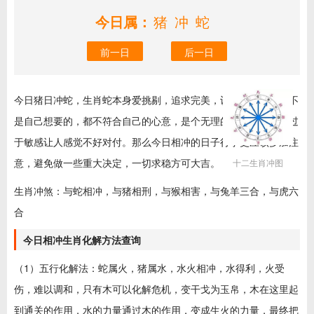
今日属：
猪冲蛇
前一日
后一日
今日猪日冲蛇，生肖蛇本身爱挑剔，追求完美，认为所有的，都不
是自己想要的，都不符合自己的心意，是个无理的完美主义者，过
于敏感让人感觉不好对付。那么今日相冲的日子行事更应该多加注
意，避免做一些重大决定，一切求稳方可大吉。
十二生肖冲图
生肖冲煞：与蛇相冲，与猪相刑，与猴相害，与兔羊三合，与虎六
合
今日相冲生肖化解方法查询
（1）五行化解法：蛇属火，猪属水，水火相冲，水得利，火受
伤，难以调和，只有木可以化解危机，变干戈为玉帛，木在这里起
到通关的作用，水的力量通过木的作用，变成生火的力量，最终把