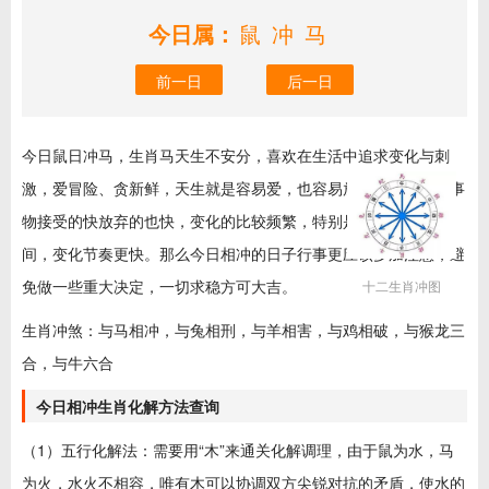
今日属：
鼠冲马
前一日
后一日
今日鼠日冲马，生肖马天生不安分，喜欢在生活中追求变化与刺
激，爱冒险、贪新鲜，天生就是容易爱，也容易放弃的人，对新事
物接受的快放弃的也快，变化的比较频繁，特别是在不如意的时
间，变化节奏更快。那么今日相冲的日子行事更应该多加注意，避
免做一些重大决定，一切求稳方可大吉。
十二生肖冲图
生肖冲煞：与马相冲，与兔相刑，与羊相害，与鸡相破，与猴龙三
合，与牛六合
今日相冲生肖化解方法查询
（1）五行化解法：需要用“木”来通关化解调理，由于鼠为水，马
为火，水火不相容，唯有木可以协调双方尖锐对抗的矛盾，使水的