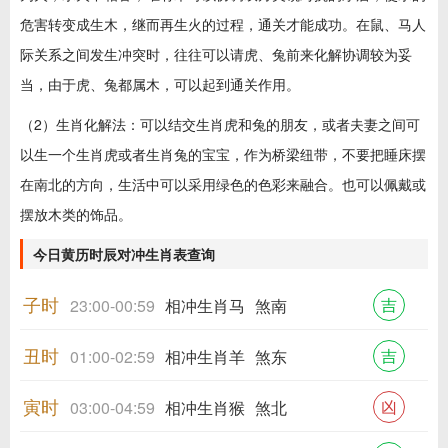
危害转变成生木，继而再生火的过程，通关才能成功。在鼠、马人
际关系之间发生冲突时，往往可以请虎、兔前来化解协调较为妥
当，由于虎、兔都属木，可以起到通关作用。
（2）生肖化解法：可以结交生肖虎和兔的朋友，或者夫妻之间可
以生一个生肖虎或者生肖兔的宝宝，作为桥梁纽带，不要把睡床摆
在南北的方向，生活中可以采用绿色的色彩来融合。也可以佩戴或
摆放木类的饰品。
今日黄历时辰对冲生肖表查询
子时
吉
23:00-00:59
相冲生肖马
煞南
丑时
吉
01:00-02:59
相冲生肖羊
煞东
寅时
凶
03:00-04:59
相冲生肖猴
煞北