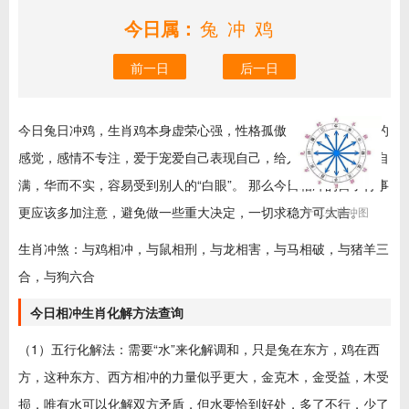
今日属：
兔冲鸡
前一日
后一日
今日兔日冲鸡，生肖鸡本身虚荣心强，性格孤傲，喜欢若即若离的
感觉，感情不专注，爱于宠爱自己表现自己，给人的感觉是骄傲自
满，华而不实，容易受到别人的“白眼”。 那么今日相冲的日子行事
更应该多加注意，避免做一些重大决定，一切求稳方可大吉。
十二生肖冲图
生肖冲煞：与鸡相冲，与鼠相刑，与龙相害，与马相破，与猪羊三
合，与狗六合
今日相冲生肖化解方法查询
（1）五行化解法：需要“水”来化解调和，只是兔在东方，鸡在西
方，这种东方、西方相冲的力量似乎更大，金克木，金受益，木受
损，唯有水可以化解双方矛盾，但水要恰到好处，多了不行，少了