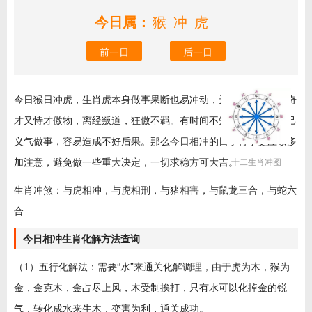
今日属：
猴冲虎
前一日
后一日
今日猴日冲虎，生肖虎本身做事果断也易冲动，天生好斗，天纵奇
才又恃才傲物，离经叛道，狂傲不羁。有时间不知道进退，凭自己
义气做事，容易造成不好后果。那么今日相冲的日子行事更应该多
加注意，避免做一些重大决定，一切求稳方可大吉。
十二生肖冲图
生肖冲煞：与虎相冲，与虎相刑，与猪相害，与鼠龙三合，与蛇六
合
今日相冲生肖化解方法查询
（1）五行化解法：需要“水”来通关化解调理，由于虎为木，猴为
金，金克木，金占尽上风，木受制挨打，只有水可以化掉金的锐
气，转化成水来生木，变害为利，通关成功。