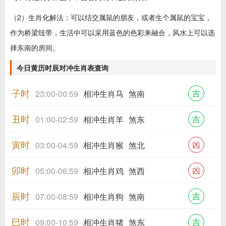
（2）生肖化解法：可以结交属鼠的朋友，或者生个属鼠的宝宝，
作为桥梁纽带，生活中可以采用蓝色的色彩来融合，风水上可以选
择东南的房间。
今日黄历时辰对冲生肖表查询
子时
吉
23:00-00:59
相冲生肖马
煞南
丑时
吉
01:00-02:59
相冲生肖羊
煞东
寅时
凶
03:00-04:59
相冲生肖猴
煞北
卯时
凶
05:00-06:59
相冲生肖鸡
煞西
辰时
吉
07:00-08:59
相冲生肖狗
煞南
巳时
吉
09:00-10:59
相冲生肖猪
煞东