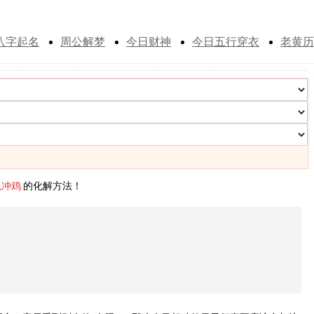
！
八字起名
周公解梦
今日财神
今日五行穿衣
老黄历
兔冲鸡
的化解方法！