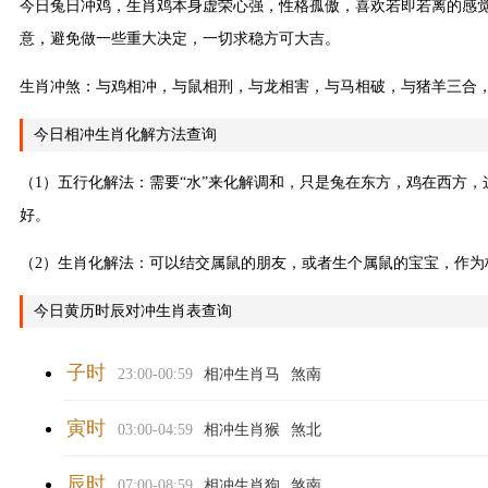
今日兔日冲鸡，生肖鸡本身虚荣心强，性格孤傲，喜欢若即若离的感觉
意，避免做一些重大决定，一切求稳方可大吉。
生肖冲煞：与鸡相冲，与鼠相刑，与龙相害，与马相破，与猪羊三合
今日相冲生肖化解方法查询
（1）五行化解法：需要“水”来化解调和，只是兔在东方，鸡在西方
好。
（2）生肖化解法：可以结交属鼠的朋友，或者生个属鼠的宝宝，作
今日黄历时辰对冲生肖表查询
子时
23:00-00:59
相冲生肖马
煞南
寅时
03:00-04:59
相冲生肖猴
煞北
辰时
07:00-08:59
相冲生肖狗
煞南