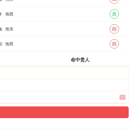
吉
牛
煞西
凶
兔
煞东
凶
蛇
煞西
命中贵人