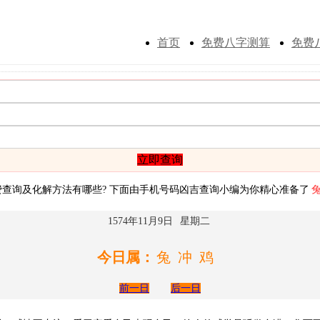
574年11月9日
是什么生肖? 今日相冲生肖查询及化解方法
生肖相冲是指生肖之间的属性不和的民间说法
首页
免费八字测算
免费
手机号码凶吉查询网
立即查询
查询及化解方法有哪些? 下面由手机号码凶吉查询小编为你精心准备了
1574年11月9日
星期二
今日属：
兔冲鸡
前一日
后一日