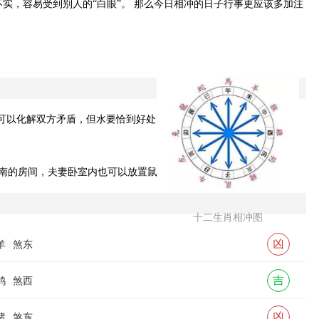
实，容易受到别人的“白眼”。 那么今日相冲的日子行事更应该多加注
水可以化解双方矛盾，但水要恰到好处，多了不行，少了无用，适量最
南的房间，夫妻卧室内也可以放置鼠类物件。
十二生肖相冲图
凶
羊
煞东
吉
鸡
煞西
凶
猪
煞东