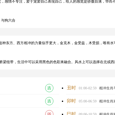
，感情不专注，爱于宠爱自己表现自己，给人的感觉是骄傲自满，华而不
，与狗六合
，这种东方、西方相冲的力量似乎更大，金克木，金受益，木受损，唯有
为桥梁纽带，生活中可以采用黑色的色彩来融合。风水上可以选择在北或西
丑时
吉
01:00-02:59
相冲生肖
卯时
吉
05:00-06:59
相冲生肖
巳时
凶
09:00-10:59
相冲生肖