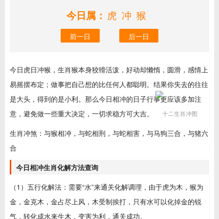
今日属：
虎冲猴
前一日
后一日
今日虎日冲猴，生肖猴本身狡猾活泼，好动却懒惰，圆滑，感情上
易摇摆布定；做事把自己想的比任何人都聪明。结果你失去的往往
是大头，得到的是小利。那么今日相冲的日子行事更应该多加注
意，避免做一些重大决定，一切求稳方可大吉。
十二生肖冲图
生肖冲煞：与猴相冲，与蛇相刑，与蛇相害，与马狗三合，与猪六
合
今日相冲生肖化解方法查询
（1）五行化解法：需要“水”来通关化解调理，由于虎为木，猴为
金，金克木，金占尽上风，木受制挨打，只有水可以化掉金的锐
气，转化成水来生木，变害为利，通关成功。