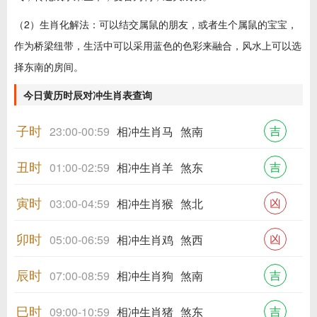
（2）生肖化解法：可以结交属鼠的朋友，或者生个属鼠的宝宝，
作为桥梁纽带，生活中可以采用蓝色的色彩来融合，风水上可以选
择东南的房间。
今日黄历时辰对冲生肖表查询
子时
吉
23:00-00:59
相冲生肖马
煞南
丑时
吉
01:00-02:59
相冲生肖羊
煞东
寅时
凶
03:00-04:59
相冲生肖猴
煞北
卯时
凶
05:00-06:59
相冲生肖鸡
煞西
辰时
吉
07:00-08:59
相冲生肖狗
煞南
巳时
吉
09:00-10:59
相冲生肖猪
煞东