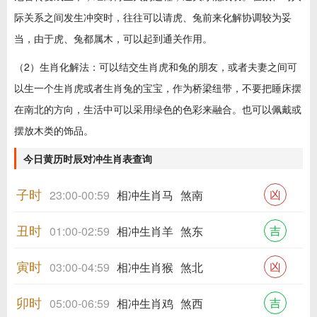
际关系之间发生冲突时，往往可以请虎、兔前来化解协调较为妥
当，由于虎、兔都属木，可以起到通关作用。
（2）生肖化解法：可以结交生肖虎和兔的朋友，或者夫妻之间可
以生一个生肖虎或者生肖兔的宝宝，作为桥梁纽带，不要把睡床摆
在南北的方向，生活中可以采用绿色的色彩来融合。也可以佩戴或
摆放木类的饰品。
今日黄历时辰对冲生肖表查询
子时
凶
23:00-00:59
相冲生肖马
煞南
丑时
吉
01:00-02:59
相冲生肖羊
煞东
寅时
凶
03:00-04:59
相冲生肖猴
煞北
卯时
吉
05:00-06:59
相冲生肖鸡
煞西