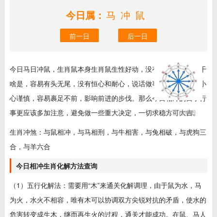
今日属：
马冲鼠
前一日
后一日
今日马日冲鼠，生肖鼠本身生肖鼠生性好动，没有持久心，不管干
啥是，容易有头无尾，没有恒心和耐心，说话做事太小心，处处小
心谨慎，容易裹足不前，影响前进的步伐。那么今日相冲的日子行
事更应该多加注意，避免做一些重大决定，一切求稳方可大吉。
十二生肖冲图
生肖冲煞：与鼠相冲，与马相刑，与牛相害，与兔相破，与虎狗三
合，与羊六合
今日相冲生肖化解方法查询
（1）五行化解法：需要用“木”来通关化解调理，由于鼠为水，马
为火，水火不相容，唯有木可以协调双方尖锐对抗的矛盾，使水的
危害转变成生木，继而再生火的过程，通关才能成功。在鼠、马人