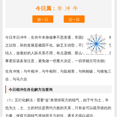
今日属：
羊冲牛
前一日
后一日
今日羊日冲牛，生肖牛本身做事不思变通，常固执，好的发展是持
之以恒，坏的发展是顽固不化。缺乏主动型，不爱求人，也不爱巴
结人，放着好的人际关系不用，有点遗憾。那么今日相冲的日子行
事更应该多加注意，避免做一些重大决定，一切求稳方可大吉。
十二生肖冲图
生肖冲煞：与牛相冲，与牛相刑，与鼠相害，与狗相破，与猪兔三
合，与马六合
今日相冲生肖化解方法查询
（1）五行化解法：需要“金”来泄掉双方的锐气，由于牛为土，羊
也为土，土、土的对抗是势均力敌的关系，只有金可以疏导彼此的
力量，使双方因锐气泄掉而无力对抗，通关才得以成功。