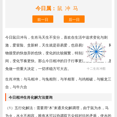
今日属：
鼠冲马
前一日
后一日
今日鼠日冲马，生肖马天生不安分，喜欢在生活中追求变化与刺
激，爱冒险、贪新鲜，天生就是容易爱，也容易放弃的人，对新事
物接受的快放弃的也快，变化的比较频繁，特别是在不如意的时
间，变化节奏更快。那么今日相冲的日子行事更应该多加注意，避
免做一些重大决定，一切求稳方可大吉。
十二生肖冲图
生肖冲煞：与马相冲，与兔相刑，与羊相害，与鸡相破，与猴龙三
合，与牛六合
今日相冲生肖化解方法查询
（1）五行化解法：需要用“木”来通关化解调理，由于鼠为水，马
为火，水火不相容，唯有木可以协调双方尖锐对抗的矛盾，使水的