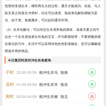
危害转变成生木，继而再生火的过程，通关才能成功。在鼠、马人
际关系之间发生冲突时，往往可以请虎、兔前来化解协调较为妥
当，由于虎、兔都属木，可以起到通关作用。
（2）生肖化解法：可以结交生肖虎和兔的朋友，或者夫妻之间可
以生一个生肖虎或者生肖兔的宝宝，作为桥梁纽带，不要把睡床摆
在南北的方向，生活中可以采用绿色的色彩来融合。也可以佩戴或
摆放木类的饰品。
今日黄历时辰对冲生肖表查询
子时
吉
23:00-00:59
相冲生肖马
煞南
丑时
吉
01:00-02:59
相冲生肖羊
煞东
寅时
凶
03:00-04:59
相冲生肖猴
煞北