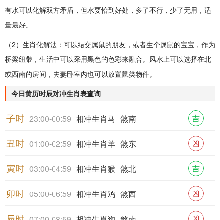
有水可以化解双方矛盾，但水要恰到好处，多了不行，少了无用，适
量最好。
（2）生肖化解法：可以结交属鼠的朋友，或者生个属鼠的宝宝，作为
桥梁纽带，生活中可以采用黑色的色彩来融合。风水上可以选择在北
或西南的房间，夫妻卧室内也可以放置鼠类物件。
今日黄历时辰对冲生肖表查询
子时
吉
23:00-00:59
相冲生肖马
煞南
丑时
凶
01:00-02:59
相冲生肖羊
煞东
寅时
吉
03:00-04:59
相冲生肖猴
煞北
卯时
凶
05:00-06:59
相冲生肖鸡
煞西
辰时
凶
07:00-08:59
相冲生肖狗
煞南