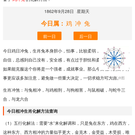
1862年9月28日
星期天
今日属：
鸡冲兔
前一日
后一日
今日鸡日冲兔，生肖兔本身胆小，怕事，比较柔弱，多愁善感，缺乏
自信，总感到自己没有，安全感，有点过于胆怯和柔软，磨叽烦人。
如果能克服这个你将是一个强者，成就事业。那么今日相冲的日子行
事更应该多加注意，避免做一些重大决定，一切求稳方可大吉。
十二生肖冲图
生肖冲煞：与兔相冲，与鸡相刑，与狗相害，与鼠相破，与蛇牛三
合，与龙六合
今日相冲生肖化解方法查询
（1）五行化解法：需要“水”来化解调和，只是兔在东方，鸡在西方，
这种东方、西方相冲的力量似乎更大，金克木，金受益，木受损，唯