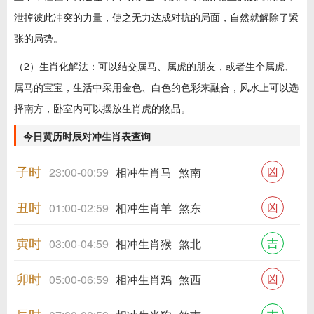
泄掉彼此冲突的力量，使之无力达成对抗的局面，自然就解除了紧
张的局势。
（2）生肖化解法：可以结交属马、属虎的朋友，或者生个属虎、
属马的宝宝，生活中采用金色、白色的色彩来融合，风水上可以选
择南方，卧室内可以摆放生肖虎的物品。
今日黄历时辰对冲生肖表查询
子时
凶
23:00-00:59
相冲生肖马
煞南
丑时
凶
01:00-02:59
相冲生肖羊
煞东
寅时
吉
03:00-04:59
相冲生肖猴
煞北
卯时
凶
05:00-06:59
相冲生肖鸡
煞西