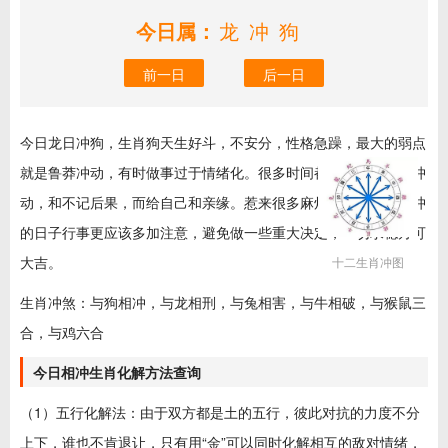
今日属：
龙冲狗
前一日
后一日
今日龙日冲狗，生肖狗天生好斗，不安分，性格急躁，最大的弱点
就是鲁莽冲动，有时做事过于情绪化。很多时间都是因为自己的冲
动，和不记后果，而给自己和亲缘。惹来很多麻烦。那么今日相冲
的日子行事更应该多加注意，避免做一些重大决定，一切求稳方可
大吉。
十二生肖冲图
生肖冲煞：与狗相冲，与龙相刑，与兔相害，与牛相破，与猴鼠三
合，与鸡六合
今日相冲生肖化解方法查询
（1）五行化解法：由于双方都是土的五行，彼此对抗的力度不分
上下，谁也不肯退让，只有用“金”可以同时化解相互的敌对情绪，