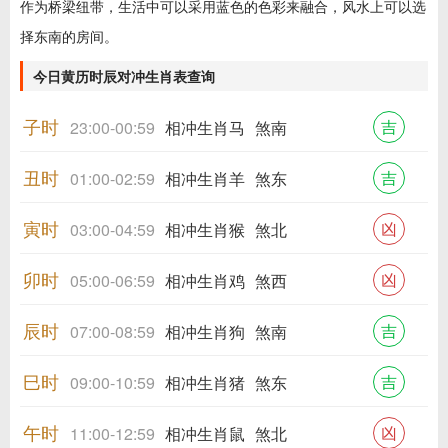
作为桥梁纽带，生活中可以采用蓝色的色彩来融合，风水上可以选
择东南的房间。
今日黄历时辰对冲生肖表查询
子时
吉
23:00-00:59
相冲生肖马
煞南
丑时
吉
01:00-02:59
相冲生肖羊
煞东
寅时
凶
03:00-04:59
相冲生肖猴
煞北
卯时
凶
05:00-06:59
相冲生肖鸡
煞西
辰时
吉
07:00-08:59
相冲生肖狗
煞南
巳时
吉
09:00-10:59
相冲生肖猪
煞东
午时
凶
11:00-12:59
相冲生肖鼠
煞北