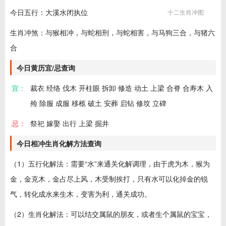
今日五行：大溪水闭执位
十二生肖冲图
生肖冲煞：与猴相冲，与蛇相刑，与蛇相害，与马狗三合，与猪六
合
今日黄历宜/忌查询
宜：
裁衣 经络 伐木 开柱眼 拆卸 修造 动土 上梁 合脊 合寿木 入
殓 除服 成服 移柩 破土 安葬 启钻 修坟 立碑
忌：
祭祀 嫁娶 出行 上梁 掘井
今日相冲生肖化解方法查询
（1）五行化解法：需要“水”来通关化解调理，由于虎为木，猴为
金，金克木，金占尽上风，木受制挨打，只有水可以化掉金的锐
气，转化成水来生木，变害为利，通关成功。
（2）生肖化解法：可以结交属鼠的朋友，或者生个属鼠的宝宝，