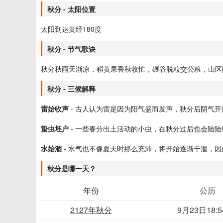
秋分 - 太阳位置
太阳到达黄经180度
秋分 - 节气歌诀
秋分秋雨天渐凉，稻黄果香秋收忙，碾谷脱粒交公粮，山区
秋分 - 三候解释
雷始收声
- 古人认为雷是因为阳气盛而发声，秋分后阴气
蛰虫坯户
- 一些春分出土活动的小虫，在秋分过后也会陆
水始涸
- 水气也不像夏天时那么充沛，将开始逐渐干涸，
秋分是哪一天？
年份
公历
2127年秋分
9月23日18:5