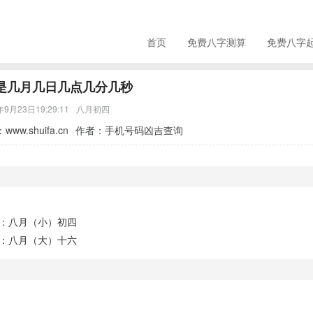
首页
免费八字测算
免费八字
分是几月几日几点几分几秒
年9月23日19:29:11
八月初四
：
www.shuifa.cn
作者：手机号码凶吉查询
：八月（小）初四
：八月（大）十六