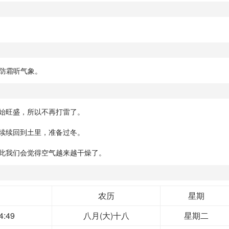
防霜听气象。
开始旺盛，所以不再打雷了。
陆续续回到土里，准备过冬。
因此我们会觉得空气越来越干燥了。
农历
星期
4:49
八月(大)十八
星期二