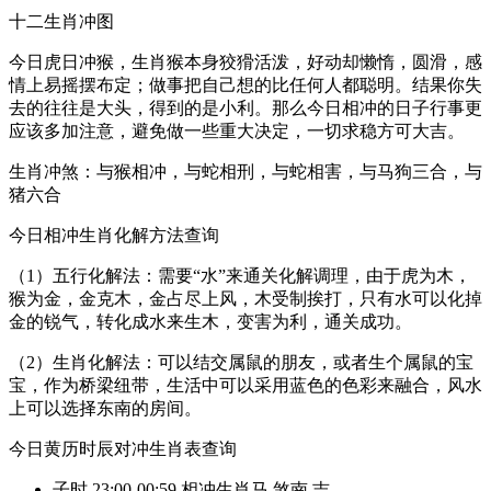
十二生肖冲图
今日虎日冲猴，生肖猴本身狡猾活泼，好动却懒惰，圆滑，感
情上易摇摆布定；做事把自己想的比任何人都聪明。结果你失
去的往往是大头，得到的是小利。那么今日相冲的日子行事更
应该多加注意，避免做一些重大决定，一切求稳方可大吉。
生肖冲煞：与猴相冲，与蛇相刑，与蛇相害，与马狗三合，与
猪六合
今日相冲生肖化解方法查询
（1）五行化解法：需要“水”来通关化解调理，由于虎为木，
猴为金，金克木，金占尽上风，木受制挨打，只有水可以化掉
金的锐气，转化成水来生木，变害为利，通关成功。
（2）生肖化解法：可以结交属鼠的朋友，或者生个属鼠的宝
宝，作为桥梁纽带，生活中可以采用蓝色的色彩来融合，风水
上可以选择东南的房间。
今日黄历时辰对冲生肖表查询
子时
23:00-00:59
相冲生肖马
煞南
吉